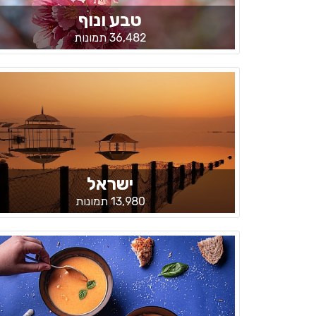
טבע ונוף
36,482 תמונות
ישראל
13,980 תמונות