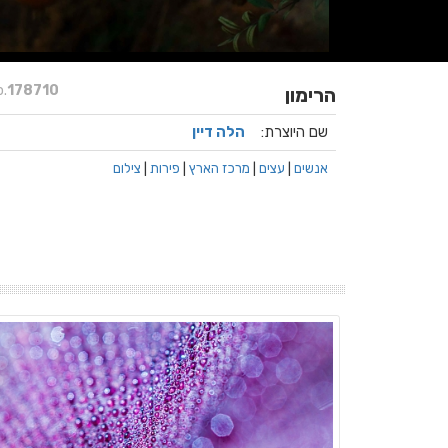
.
178710
הרימון
שם היוצרת:
הלה דיין
אנשים
|
עצים
|
מרכז הארץ
|
פירות
|
צילום