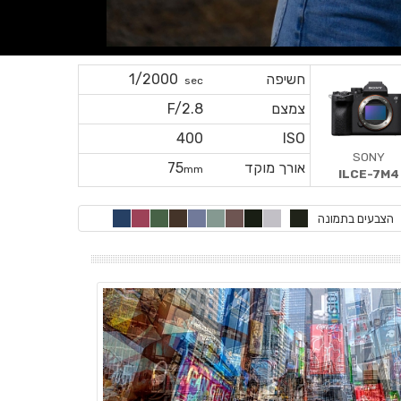
חשיפה
1/2000
sec
צמצם
F/2.8
400
ISO
SONY
אורך מוקד
75
mm
ILCE-7M4
הצבעים בתמונה