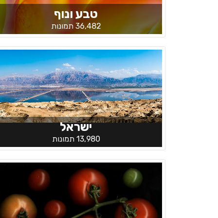
טבע ונוף
36,482 תמונות
ישראל
13,980 תמונות