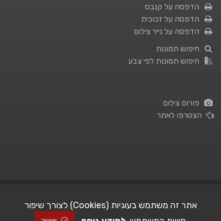
הדפסה על קנבס
הדפסה על זכוכית
הדפסה על נייר צילום
חיפוש תמונות
חיפוש תמונות לפי צבע
פורום צילום
הצטרפו לאתר
תנאי השימוש
|
מדיניות פרטיות
אתר זה משתמש בעוגיות (Cookies) לצורך שיפור
| Picshare.co.il - כל הזכויות שמורות
STUDIO101
© All Rights Reserved |
אישור