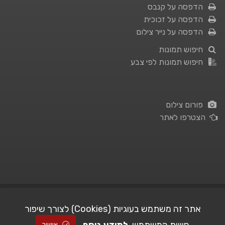
הדפסה על קנבס
הדפסה על זכוכית
הדפסה על נייר צילום
חיפוש תמונות
חיפוש תמונות לפי צבע
פורום צילום
הצטרפו לאתר
תנאי השימוש
|
מדיניות פרטיות
אתר זה משתמש בעוגיות (Cookies) לצורך שיפור
| Picshare.co.il - כל הזכויות שמורות
STUDIO101
© All Rights Reserved |
אישור