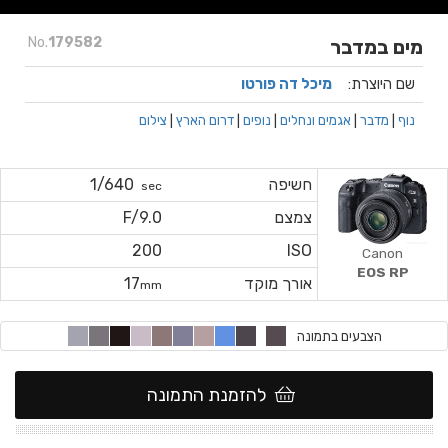
No.
179582
מים במדבר
שם היוצרת:
מיכל דה פורטו
נוף
|
מדבר
|
אגמים ונחלים
|
נופים
|
דרום הארץ
|
צילום
חשיפה
1/640
sec
צמצם
F/9.0
200
ISO
Canon
EOS RP
אורך מוקד
17
mm
הצבעים בתמונה
להזמנת התמונה