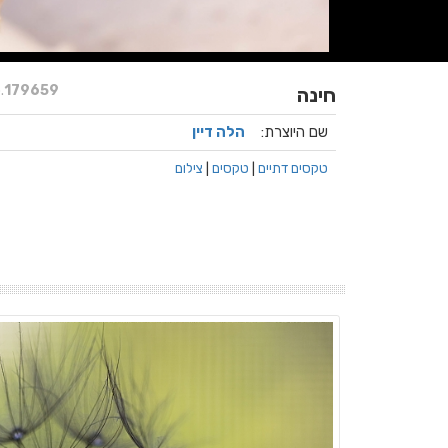
.
179659
חינה
שם היוצרת:
הלה דיין
טקסים דתיים
|
טקסים
|
צילום