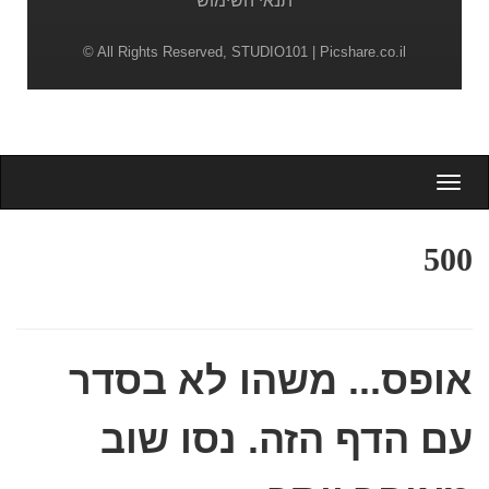
תנאי השימוש
© All Rights Reserved,
STUDIO101
| Picshare.co.il
Togg
navig
500
אופס... משהו לא בסדר
עם הדף הזה. נסו שוב