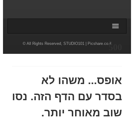
Toggle
תנאי השימוש
navigati
© All Rights Reserved,
STUDIO101
| Picshare.co.il
500
אופס... משהו לא
בסדר עם הדף הזה. נסו
שוב מאוחר יותר.