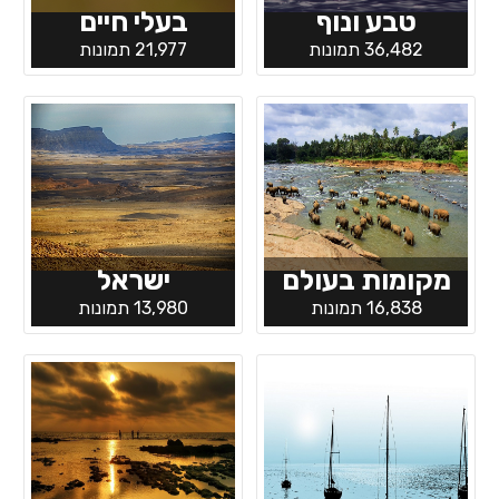
טבע ונוף
בעלי חיים
36,482 תמונות
21,977 תמונות
מקומות בעולם
ישראל
16,838 תמונות
13,980 תמונות