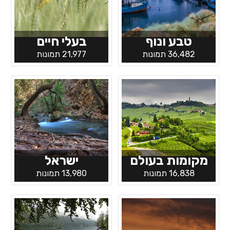
טבע ונוף
בעלי חיים
36,482 תמונות
21,977 תמונות
מקומות בעולם
ישראל
16,838 תמונות
13,980 תמונות