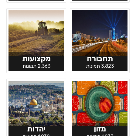
תחבורה
מקצועות
3,823 תמונות
2,363 תמונות
מזון
יהדות