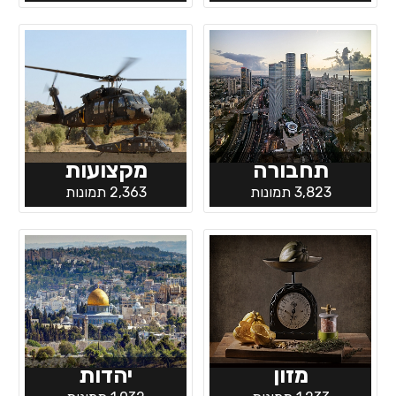
תחבורה
מקצועות
3,823 תמונות
2,363 תמונות
מזון
יהדות