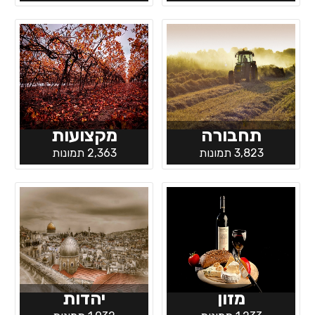
תחבורה
מקצועות
3,823 תמונות
2,363 תמונות
מזון
יהדות