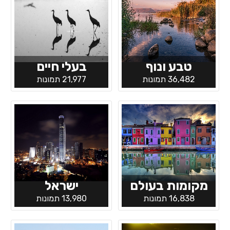
טבע ונוף
בעלי חיים
36,482 תמונות
21,977 תמונות
מקומות בעולם
ישראל
16,838 תמונות
13,980 תמונות