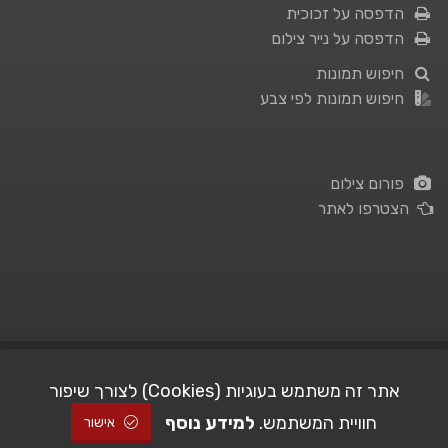
הדפסה על זכוכית
הדפסה על נייר צילום
חיפוש תמונות
חיפוש תמונות לפי צבע
פורום צילום
הצטרפו לאתר
תנאי השימוש
|
מדיניות פרטיות
אתר זה משתמש בעוגיות (Cookies) לצורך שיפור
חוויית המשתמש.
למידע נוסף
| Picshare.co.il - כל הזכויות שמורות
STUDIO101
© All Rights Reserved |
אישור
2005-2026 ©