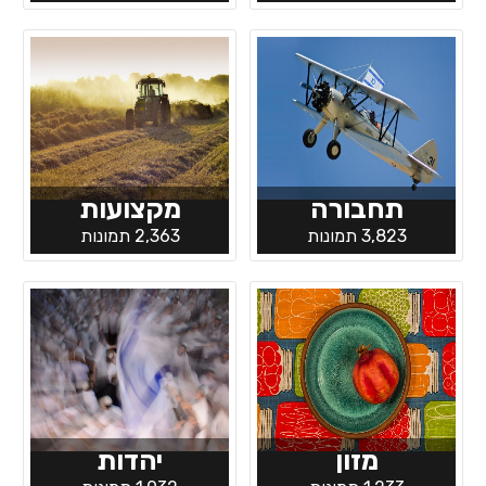
תחבורה
מקצועות
3,823 תמונות
2,363 תמונות
מזון
יהדות