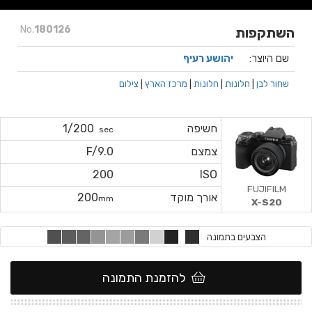
No.
180126
השתקפות
שם היוצר:
יהושע רעיף
שחור לבן
|
חלונות
|
חלונות
|
מרכז הארץ
|
צילום
חשיפה
1/200
sec
צמצם
F/9.0
200
ISO
FUJIFILM
אורך מוקד
200
mm
X-S20
הצבעים בתמונה
להזמנת התמונה