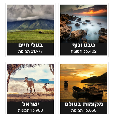
טבע ונוף
בעלי חיים
36,482 תמונות
21,977 תמונות
מקומות בעולם
ישראל
16,838 תמונות
13,980 תמונות