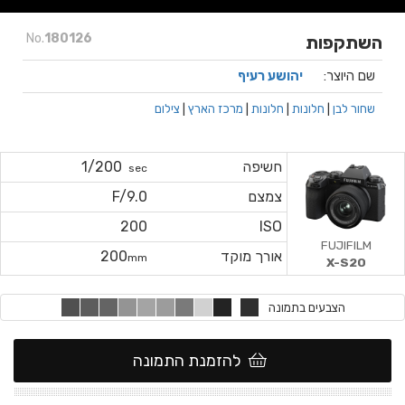
No.
180126
השתקפות
שם היוצר:
יהושע רעיף
שחור לבן
|
חלונות
|
חלונות
|
מרכז הארץ
|
צילום
חשיפה
1/200
sec
צמצם
F/9.0
200
ISO
FUJIFILM
אורך מוקד
200
mm
X-S20
הצבעים בתמונה
להזמנת התמונה