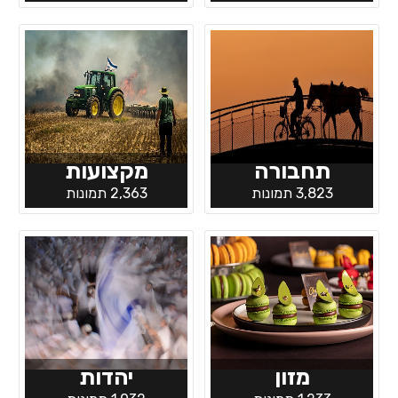
תחבורה
מקצועות
3,823 תמונות
2,363 תמונות
מזון
יהדות