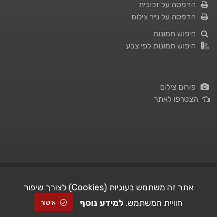
הדפסה על זכוכית
הדפסה על נייר צילום
חיפוש תמונות
חיפוש תמונות לפי צבע
פורום צילום
הצטרפו לאתר
תנאי השימוש
|
מדיניות פרטיות
אתר זה משתמש בעוגיות (Cookies) לצורך שיפור
חוויית המשתמש.
למידע נוסף
| Picshare.co.il - כל הזכויות שמורות
STUDIO101
© All Rights Reserved |
אישור
2005-2026 ©