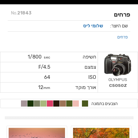
No.
21843
פרחים
שם היוצר:
שלומי ליס
פרחים
חשיפה
1/800
sec
צמצם
F/4.5
64
ISO
OLYMPUS
C5050Z
אורך מוקד
12
mm
הצבעים בתמונה