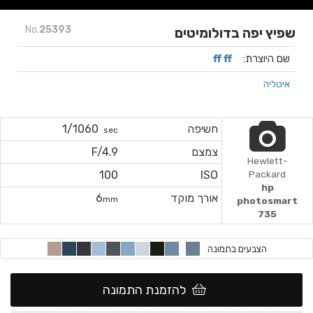
No.
25393
שפיץ יפה בדולומיטים
שם היוצרת:
ff ff
איטליה
חשיפה
1/1060
sec
צמצם
F/4.9
Hewlett-
100
ISO
Packard
hp
אורך מוקד
6
mm
photosmart
735
הצבעים בתמונה
להזמנת התמונה