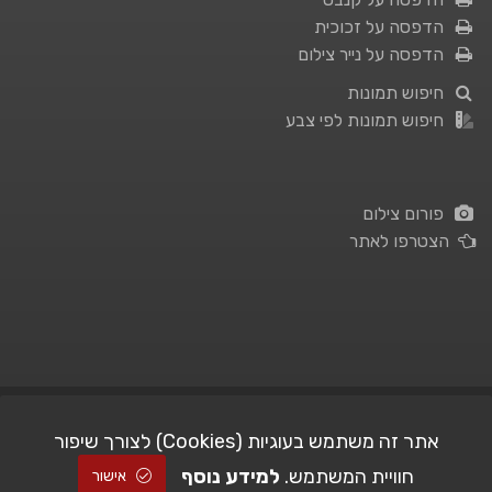
הדפסה על זכוכית
הדפסה על נייר צילום
חיפוש תמונות
חיפוש תמונות לפי צבע
פורום צילום
הצטרפו לאתר
תנאי השימוש
|
מדיניות פרטיות
אתר זה משתמש בעוגיות (Cookies) לצורך שיפור
חוויית המשתמש.
למידע נוסף
| Picshare.co.il - כל הזכויות שמורות
STUDIO101
© All Rights Reserved |
אישור