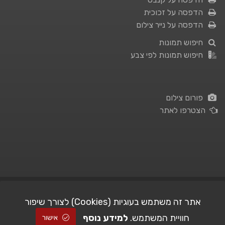
הדפסה על זכוכית
הדפסה על נייר צילום
חיפוש תמונות
חיפוש תמונות לפי צבע
פורום צילום
הצטרפו לאתר
תנאי השימוש
|
מדיניות פרטיות
אתר זה משתמש בעוגיות (Cookies) לצורך שיפור
חוויית המשתמש.
למידע נוסף
| Picshare.co.il - כל הזכויות שמורות
STUDIO101
© All Rights Reserved |
אישור