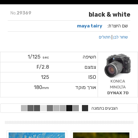
No.
29369
black & white
שם היוצרת:
maya tairy
שחור לבן
|
חתולים
חשיפה
1/125
sec
צמצם
F/2.8
125
ISO
KONICA
MINOLTA
אורך מוקד
180
mm
DYNAX 7D
הצבעים בתמונה