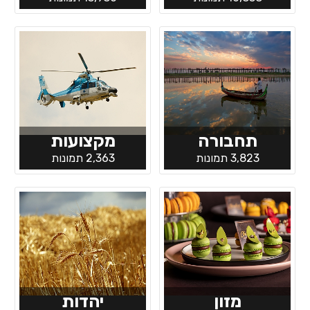
תחבורה
מקצועות
3,823 תמונות
2,363 תמונות
מזון
יהדות