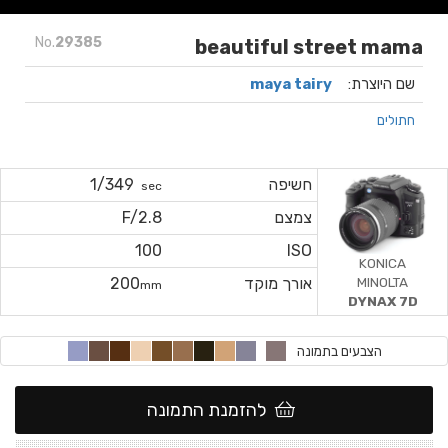
No.
29385
beautiful street mama
שם היוצרת:
maya tairy
חתולים
חשיפה
1/349
sec
צמצם
F/2.8
100
ISO
KONICA
MINOLTA
אורך מוקד
200
mm
DYNAX 7D
הצבעים בתמונה
להזמנת התמונה