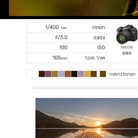
חשיפה
1/400
sec
צמצם
F/5.0
NIKON
100
ISO
D80
אורך מוקד
105
mm
הצבעים בתמונה