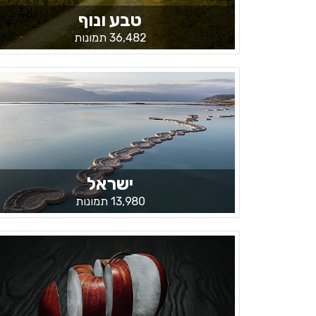
טבע ונוף
36,482 תמונות
ישראל
13,980 תמונות