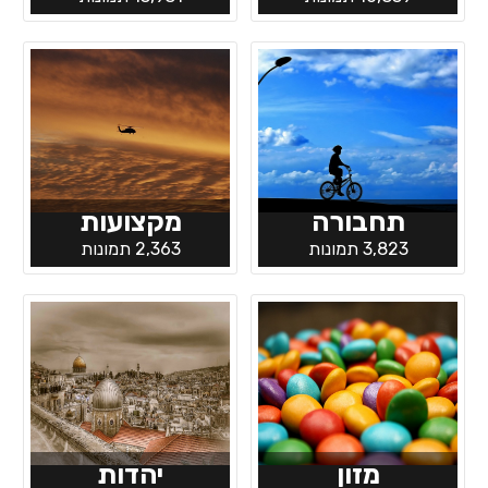
תחבורה
מקצועות
3,823 תמונות
2,363 תמונות
מזון
יהדות