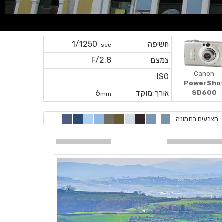
חשיפה
1/1250
sec
צמצם
F/2.8
Canon
ISO
PowerSho
אורך מוקד
6
SD600
mm
הצבעים בתמונה