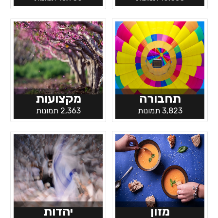
תחבורה
מקצועות
3,823 תמונות
2,363 תמונות
מזון
יהדות