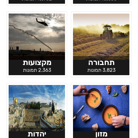
תחבורה
מקצועות
3,823 תמונות
2,363 תמונות
מזון
יהדות