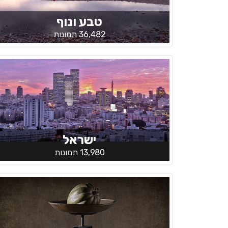
טבע ונוף
36,482 תמונות
ישראל
13,980 תמונות