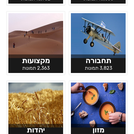
תחבורה
מקצועות
3,823 תמונות
2,363 תמונות
מזון
יהדות