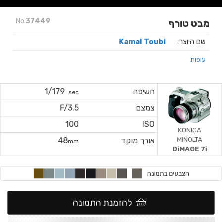
No.
37449
מבט טורף
שם היוצר:
Kamal Toubi
עופות
חשיפה
1/179
sec
צמצם
F/3.5
100
ISO
KONICA
MINOLTA
אורך מוקד
48
mm
DiMAGE 7i
הצבעים בתמונה
להזמנת התמונה