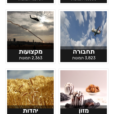
תחבורה
מקצועות
3,823 תמונות
2,363 תמונות
מזון
יהדות