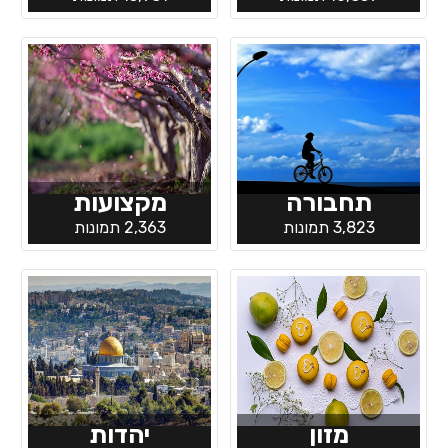
תחבורה
מקצועות
3,823 תמונות
2,363 תמונות
מזון
יהדות