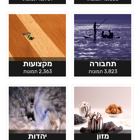
תחבורה
מקצועות
3,823 תמונות
2,363 תמונות
מזון
יהדות