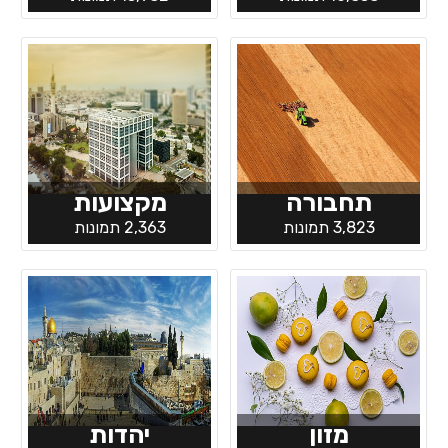
תחבורה
מקצועות
3,823 תמונות
2,363 תמונות
מזון
יהדות