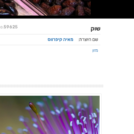
o.
59625
שוק
שם היוצרת:
מאיה קיפרווס
מזון