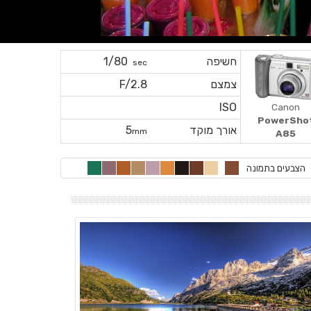
חשיפה
1/80
sec
צמצם
F/2.8
ISO
Canon
PowerSho
אורך מוקד
5
mm
A85
הצבעים בתמונה