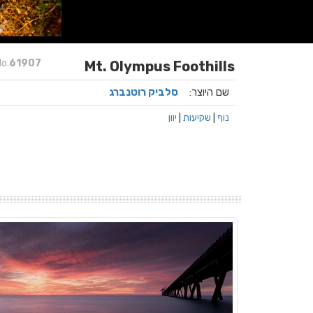
o.
61907
Mt. Olympus Foothills
שם היוצר:
סלביק רוטנברג
נוף
|
שקיעות
|
יוון