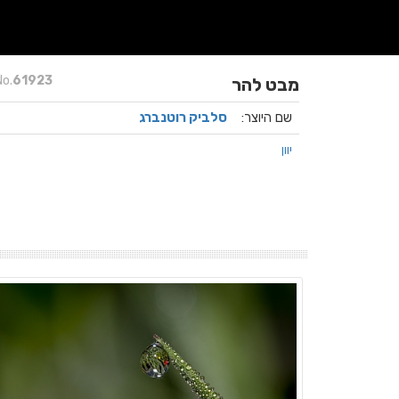
No.
61923
מבט להר
שם היוצר:
סלביק רוטנברג
יוון