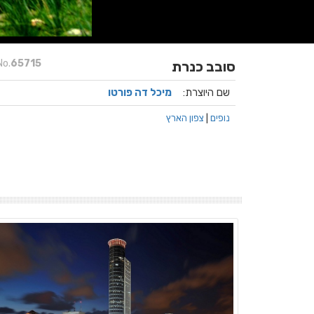
No.
65715
סובב כנרת
שם היוצרת:
מיכל דה פורטו
נופים
|
צפון הארץ