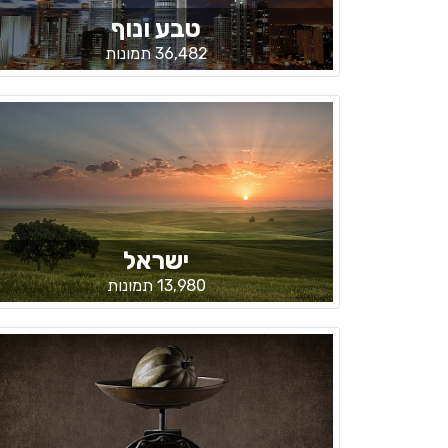
טבע ונוף
36,482 תמונות
ישראל
13,980 תמונות