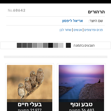
No.
68642
הרהורים
שם היוצר:
אריאל ליפסון
פנים ופרצופים
|
אנשים
|
שחור לבן
הצבעים בתמונה
טבע ונוף
בעלי חיים
36,483 תמונות
21,977 תמונות