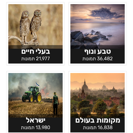
טבע ונוף
בעלי חיים
36,482 תמונות
21,977 תמונות
מקומות בעולם
ישראל
16,838 תמונות
13,980 תמונות