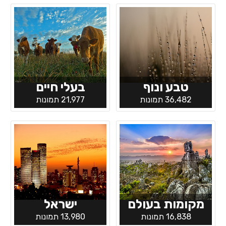
טבע ונוף
בעלי חיים
36,482 תמונות
21,977 תמונות
מקומות בעולם
ישראל
16,838 תמונות
13,980 תמונות