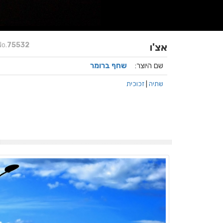
No.
75532
אצ'ו
שם היוצר:
שחף ברומר
שתיה
|
זכוכית