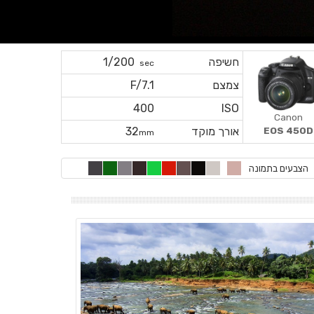
חשיפה
1/200
sec
צמצם
F/7.1
400
ISO
Canon
EOS 450D
אורך מוקד
32
mm
הצבעים בתמונה