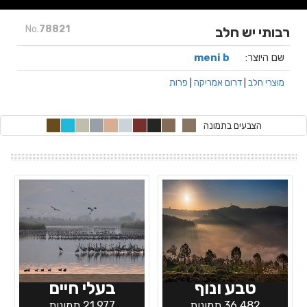
No.
78821
רבותי יש חלב
שם היוצר:
meni b
מוצרי חלב
|
דרום אמריקה
|
פרות
הצבעים בתמונה
טבע ונוף
בעלי חיים
36,482 תמונות
21,977 תמונות