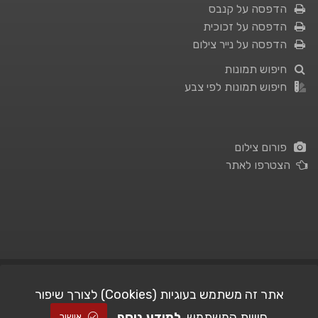
הדפסה על קנבס
הדפסה על זכוכית
הדפסה על נייר צילום
חיפוש תמונות
חיפוש תמונות לפי צבע
פורום צילום
הצטרפו לאתר
תנאי השימוש
|
מדיניות פרטיות
אתר זה משתמש בעוגיות (Cookies) לצורך שיפור
חוויית המשתמש.
למידע נוסף
| Picshare.co.il - כל הזכויות שמורות
STUDIO101
© All Rights Reserved |
אישור