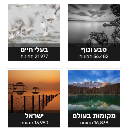
טבע ונוף
בעלי חיים
36,482 תמונות
21,977 תמונות
מקומות בעולם
ישראל
16,838 תמונות
13,980 תמונות