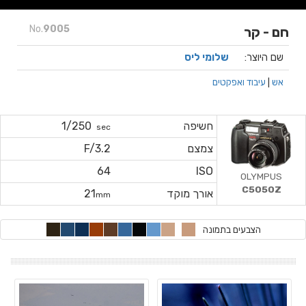
No.
9005
חם - קר
שם היוצר:
שלומי ליס
אש
|
עיבוד ואפקטים
חשיפה
1/250
sec
צמצם
F/3.2
64
ISO
OLYMPUS
C5050Z
אורך מוקד
21
mm
הצבעים בתמונה