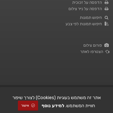
הדפסה על זכוכית
הדפסה על נייר צילום
חיפוש תמונות
חיפוש תמונות לפי צבע
פורום צילום
הצטרפו לאתר
תנאי השימוש
|
מדיניות פרטיות
אתר זה משתמש בעוגיות (Cookies) לצורך שיפור
חוויית המשתמש.
למידע נוסף
| Picshare.co.il - כל הזכויות שמורות
STUDIO101
© All Rights Reserved |
אישור
2005-2026 ©