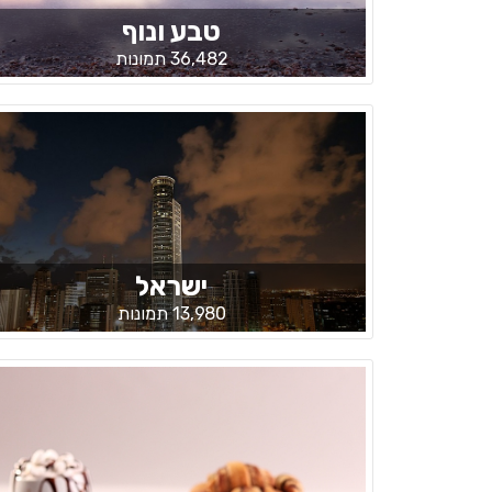
טבע ונוף
36,482 תמונות
ישראל
13,980 תמונות