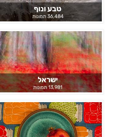
טבע ונוף
36,484 תמונות
ישראל
13,981 תמונות