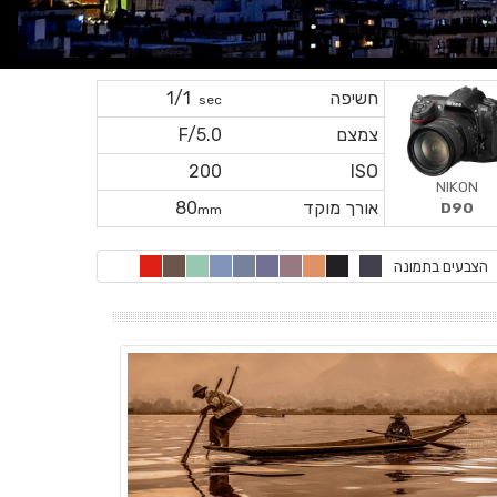
חשיפה
1/1
sec
צמצם
F/5.0
200
ISO
NIKON
אורך מוקד
80
D90
mm
הצבעים בתמונה