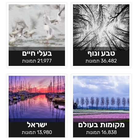
טבע ונוף
בעלי חיים
36,482 תמונות
21,977 תמונות
מקומות בעולם
ישראל
16,838 תמונות
13,980 תמונות