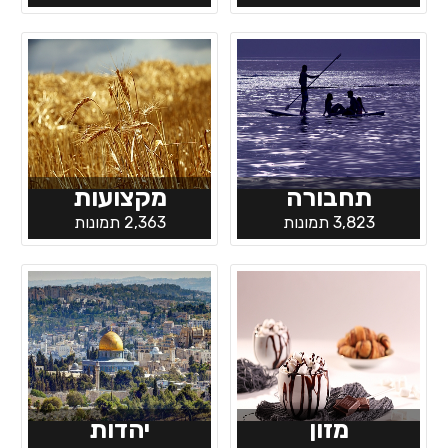
תחבורה
מקצועות
3,823 תמונות
2,363 תמונות
מזון
יהדות