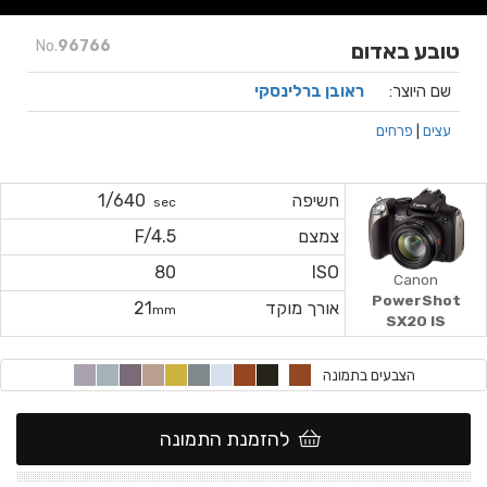
No.
96766
טובע באדום
שם היוצר:
ראובן ברלינסקי
עצים
|
פרחים
חשיפה
1/640
sec
צמצם
F/4.5
80
ISO
Canon
PowerShot
אורך מוקד
21
mm
SX20 IS
הצבעים בתמונה
להזמנת התמונה