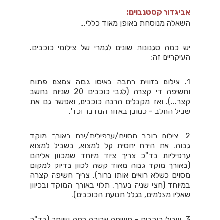
אביגדור קסטנבוים:
השאלה מנוסחת באופן מאוד כללי...
יש כמה סגנונות שונים לגמרי של צילומי כוכבים.
העיקריים זה:
1. צילום בזווית רחבה באיסו גבוה צמצם פתוח
וחשיפה די קצרה (לגבי כוכבים 20 שניות נחשב
קצר...). ואז מקבלים הרבה כוכבים, ואפשר גם את
שביל החלב - כמובן באזור המדבר וכד'.
2. צילום כוכב מסוים/ערפילית/ירח באורך מוקד
גבוה. את הירח יחסית קל למצוא, בשביל למצוא
ערפיליות בד"כ צריך ציוד מיוחד שמכוון אליהם
(באורך מוקד גבוה מאוד קשה לכוון בדיוק למקום
מסוים כשלא רואים אותו ברור). צריך חשיפה קצרה
במיוחד (חצי שניה בערך, תלוי באורך המוקד ובכיוון
שאליו מצלמים, בגלל תנועת הכוכבים).
3. שבילי כוכבים - חשיפה ארוכה כמה שיותר (בד"כ