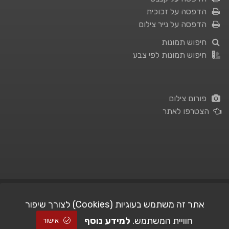
הדפסה על זכוכית
הדפסה על נייר צילום
חיפוש תמונות
חיפוש תמונות לפי צבע
פורום צילום
הצטרפו לאתר
תנאי השימוש
|
מדיניות פרטיות
אתר זה משתמש בעוגיות (Cookies) לצורך שיפור
חוויית המשתמש.
למידע נוסף
| Picshare.co.il - כל הזכויות שמורות
STUDIO101
© All Rights Reserved |
אישור