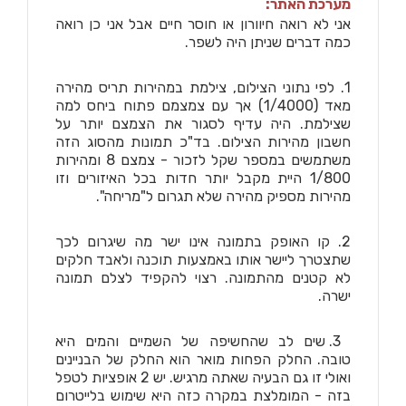
מערכת האתר:
אני לא רואה חיוורון או חוסר חיים אבל אני כן רואה
כמה דברים שניתן היה לשפר.
1. לפי נתוני הצילום, צילמת במהירות תריס מהירה
מאד (1/4000) אך עם צמצמם פתוח ביחס למה
שצילמת. היה עדיף לסגור את הצמצם יותר על
חשבון מהירות הצילום. בד"כ תמונות מהסוג הזה
משתמשים במספר שקל לזכור - צמצם 8 ומהירות
1/800 היית מקבל יותר חדות בכל האיזורים וזו
מהירות מספיק מהירה שלא תגרום ל"מריחה".
2. קו האופק בתמונה אינו ישר מה שיגרום לכך
שתצטרך ליישר אותו באמצעות תוכנה ולאבד חלקים
לא קטנים מהתמונה. רצוי להקפיד לצלם תמונה
ישרה.
3. שים לב שהחשיפה של השמיים והמים היא
טובה. החלק הפחות מואר הוא החלק של הבניינים
ואולי זו גם הבעיה שאתה מרגיש. יש 2 אופציות לטפל
בזה - המומלצת במקרה כזה היא שימוש בלייטרום