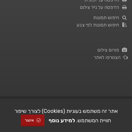
הדפסה על נייר צילום
חיפוש תמונות
חיפוש תמונות לפי צבע
פורום צילום
הצטרפו לאתר
תנאי השימוש
|
מדיניות פרטיות
אתר זה משתמש בעוגיות (Cookies) לצורך שיפור
חוויית המשתמש.
למידע נוסף
| Picshare.co.il - כל הזכויות שמורות
STUDIO101
© All Rights Reserved |
אישור
2005-2026 ©